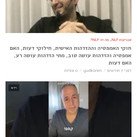
,
טכניקות NLP
מה זה NLP?
חוקי האמפטיה וההזדהות האישית, חילוקי דעות, האם
אמפטיה והזדהות עושה טוב, מתי הזדהות עושה רע,
האם דעות
לפני 7 חודשים
yudkoren
0 צפיות
וידאו