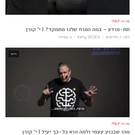
מה זה NLP?
תת-מודע – במה המוח שלנו מתמקד? | י׳ קורן
לפני 7 חודשים
Kety SEGEV
0 צפיות
וידאו
מה זה NLP?
מהו שכנוע עצמי ולמה הוא כל-כך יעיל | י׳ קורן