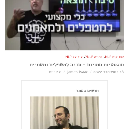
,
,
טכניקות NLP
מה זה NLP?
עוד על NLP
סוגסטיות סמויות – סדנה למטפלים ומאמנים
18 בספטמבר 2022
James Isaac
0 צפיות
חדשים באתר