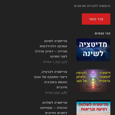
הרצאות לחברות וארגונים
צור קשר
הכי נצפים
מדיטציה לשינה
עמוקה ולהירדמות
מהירה – דמיון מודרך
לפני השינה
1,232,472 צפיות
מדיטציה להרפיה,
ריפוי והטענה של הגוף
והנפש באנרגיה
חיובית
590,487 צפיות
מדיטציה לשלווה
והרפיה – מפחיתה
לחצים וחיונית