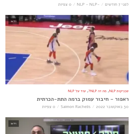
לפני 7 חודשים
-NLP - NLP
0 צפיות
וידאו
,
,
טכניקות NLP
מה זה NLP?
עוד על NLP
ראפור – חיבור עמוק ברמה התת-הכרתית
30 באוקטובר 2022
Saimon Rachelis
0 צפיות
וידאו