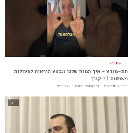
מה זה NLP?
תת-מודע – איך המוח שלנו מבצע הוראות לפעולות
פשוטות | י׳ קורן
לפני 7 חודשים
robbinsisrael
0 צפיות
וידאו