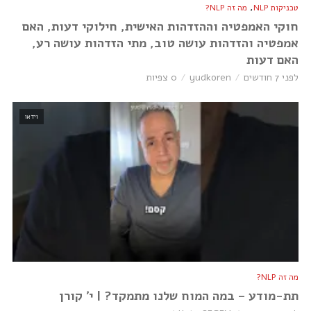
,
טכניקות NLP
מה זה NLP?
חוקי האמפטיה וההזדהות האישית, חילוקי דעות, האם
אמפטיה והזדהות עושה טוב, מתי הזדהות עושה רע,
האם דעות
לפני 7 חודשים
yudkoren
0 צפיות
וידאו
מה זה NLP?
תת-מודע – במה המוח שלנו מתמקד? | י׳ קורן