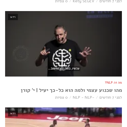
לפני 7 חודשים
Kety SEGEV
0 צפיות
וידאו
מה זה NLP?
מהו שכנוע עצמי ולמה הוא כל-כך יעיל | י׳ קורן
לפני 7 חודשים
-NLP - NLP
0 צפיות
וידאו