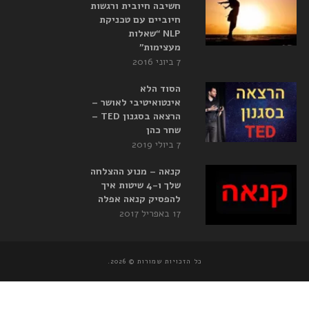
חשיבה חיובית ורגשות
חיוביים עם טכניקת
NLP “שאלות
מעצימות”
7 ביוני 2016
הסוד הלא
אינטואיטיבי לאושר –
הרצאה בסגנון TED –
שחר כהן
7 ביולי 2019
קנאה – מנוע ההצלחה
שלך ו-4 שיטות איך
להפסיק קנאה אפלה
17 באפריל 2017
כל הזכויות שמורות © 2026.