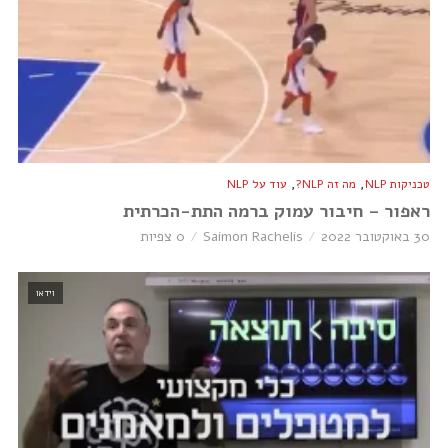
,
,
טכניקות NLP
מה זה NLP?
עוד על NLP
ראפור – חיבור עמוק ברמה התת-הכרתית
30 באוקטובר 2022
Saimon Rachelis
0 צפיות
וידאו