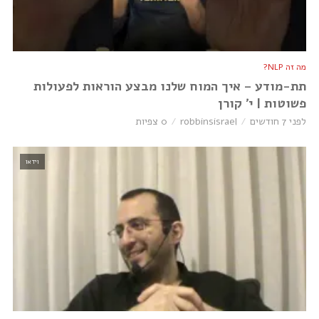
מה זה NLP?
תת-מודע – איך המוח שלנו מבצע הוראות לפעולות
פשוטות | י׳ קורן
לפני 7 חודשים
robbinsisrael
0 צפיות
וידאו