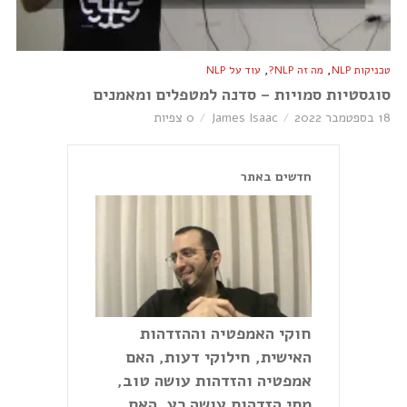
,
,
טכניקות NLP
מה זה NLP?
עוד על NLP
סוגסטיות סמויות – סדנה למטפלים ומאמנים
18 בספטמבר 2022
James Isaac
0 צפיות
חדשים באתר
חוקי האמפטיה וההזדהות
האישית, חילוקי דעות, האם
אמפטיה והזדהות עושה טוב,
מתי הזדהות עושה רע, האם