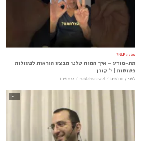
מה זה NLP?
תת-מודע – איך המוח שלנו מבצע הוראות לפעולות
פשוטות | י׳ קורן
לפני 7 חודשים
robbinsisrael
0 צפיות
וידאו