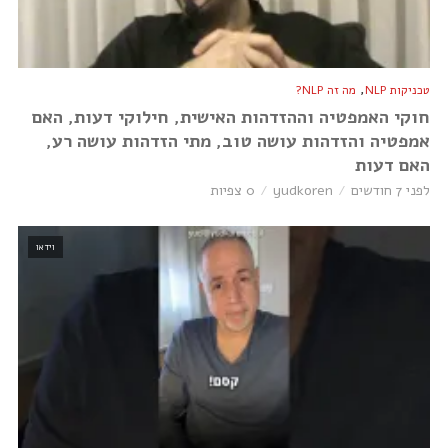
,
טכניקות NLP
מה זה NLP?
חוקי האמפטיה וההזדהות האישית, חילוקי דעות, האם
אמפטיה והזדהות עושה טוב, מתי הזדהות עושה רע,
האם דעות
לפני 7 חודשים
yudkoren
0 צפיות
וידאו