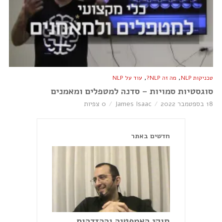
,
,
טכניקות NLP
מה זה NLP?
עוד על NLP
סוגסטיות סמויות – סדנה למטפלים ומאמנים
18 בספטמבר 2022
James Isaac
0 צפיות
חדשים באתר
חוקי האמפטיה וההזדהות