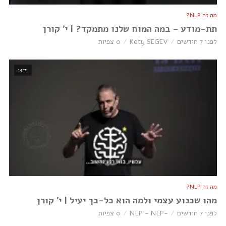
מה זה NLP?
תת-מודע – במה המוח שלנו מתמקד? | י׳ קורן
לפני 7 חודשים
Kety SEGEV
0 צפיות
וידאו
מה זה NLP?
מהו שכנוע עצמי ולמה הוא כל-כך יעיל | י׳ קורן
לפני 7 חודשים
-NLP - NLP
0 צפיות