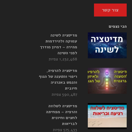
צור קשר
הכי נצפים
מדיטציה לשינה
עמוקה ולהירדמות
מהירה – דמיון מודרך
לפני השינה
1,232,468 צפיות
מדיטציה להרפיה,
ריפוי והטענה של הגוף
והנפש באנרגיה
חיובית
590,487 צפיות
מדיטציה לשלווה
והרפיה – מפחיתה
לחצים וחיונית
לבריאות
575,433 צפיות