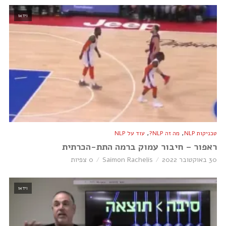
וידאו
,
,
טכניקות NLP
מה זה NLP?
עוד על NLP
ראפור – חיבור עמוק ברמה התת-הכרתית
30 באוקטובר 2022
Saimon Rachelis
0 צפיות
וידאו