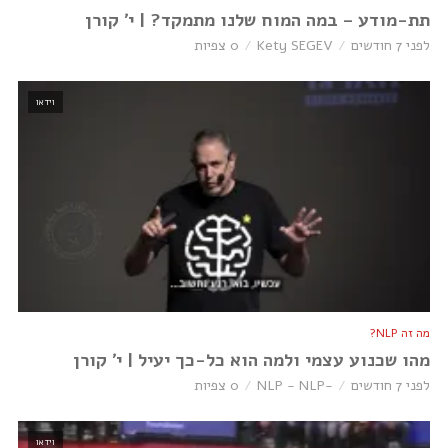
תת-מודע – במה המוח שלנו מתמקד? | י׳ קורן
לפני 7 חודשים
Kety SEGEV
0 צפיות
וידאו
מה זה NLP?
מהו שכנוע עצמי ולמה הוא כל-כך יעיל | י׳ קורן
לפני 7 חודשים
-NLP - NLP
0 צפיות
וידאו