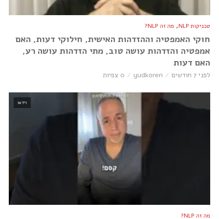
,
טכניקות NLP
מה זה NLP?
חוקי האמפטיה וההזדהות האישית, חילוקי דעות, האם
אמפטיה והזדהות עושה טוב, מתי הזדהות עושה רע,
האם דעות
לפני 7 חודשים
yudkoren
0 צפיות
וידאו
מה זה NLP?