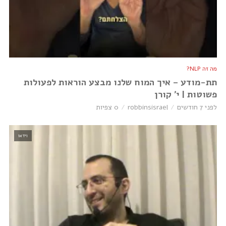
מה זה NLP?
תת-מודע – איך המוח שלנו מבצע הוראות לפעולות
פשוטות | י׳ קורן
לפני 7 חודשים
robbinsisrael
0 צפיות
וידאו