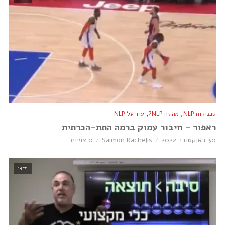
,
,
טכניקות NLP
מה זה NLP?
עוד על NLP
ראפור – חיבור עמוק ברמה התת-הכרתית
30 באוקטובר 2022
Saimon Rachelis
0 צפיות
וידאו