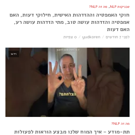
,
טכניקות NLP
מה זה NLP?
חוקי האמפטיה וההזדהות האישית, חילוקי דעות, האם
אמפטיה והזדהות עושה טוב, מתי הזדהות עושה רע,
האם דעות
לפני 7 חודשים
yudkoren
0 צפיות
וידאו
מה זה NLP?
תת-מודע – איך המוח שלנו מבצע הוראות לפעולות