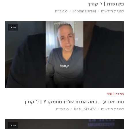
פשוטות | י׳ קורן
לפני 7 חודשים
robbinsisrael
0 צפיות
וידאו
מה זה NLP?
תת-מודע – במה המוח שלנו מתמקד? | י׳ קורן
לפני 7 חודשים
Kety SEGEV
0 צפיות
וידאו