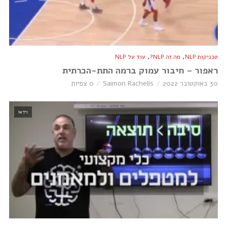
,
,
טכניקות NLP
מה זה NLP?
עוד על NLP
ראפור – חיבור עמוק ברמה התת-הכרתית
30 באוקטובר 2022
Saimon Rachelis
0 צפיות
וידאו