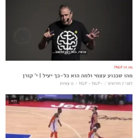
מה זה NLP?
מהו שכנוע עצמי ולמה הוא כל-כך יעיל | י׳ קורן
לפני 7 חודשים
-NLP - NLP
0 צפיות
וידאו