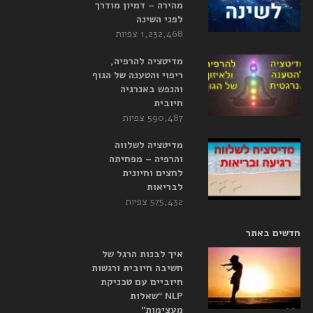
מהירה – דמיון מודרך
לפני השינה
1,232,468 צפיות
מדיטציה להרפיה,
ריפוי והטענה של הגוף
והנפש באנרגיה
חיובית
590,487 צפיות
מדיטציה לשלווה
והרפיה – מפחיתה
לחצים וחיונית
לבריאות
575,432 צפיות
חדשים באתר
איך לבנות הרגל של
חשיבה חיובית ורגשות
חיוביים עם טכניקת
NLP “שאלות
מעצימות”