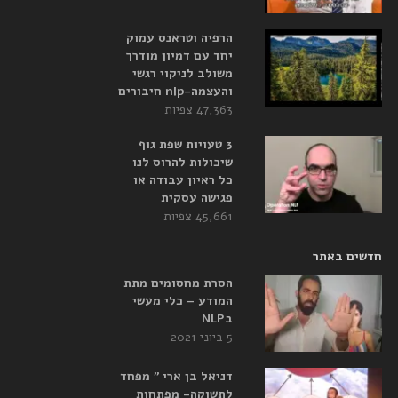
הרפיה וטראנס עמוק
יחד עם דמיון מודרך
משולב לניקוי רגשי
והעצמה-nlp חיבורים
47,363 צפיות
3 טעויות שפת גוף
שיכולות להרוס לנו
כל ראיון עבודה או
פגישה עסקית
45,661 צפיות
חדשים באתר
הסרת מחסומים מתת
המודע – כלי מעשי
בNLP
5 ביוני 2021
דניאל בן ארי ” מפחד
לתשוקה- מפתחות