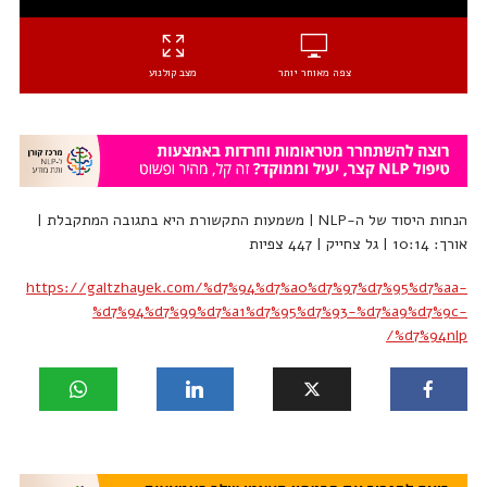
צפה מאוחר יותר
מצב קולנוע
הנחות היסוד של ה-NLP | משמעות התקשורת היא בתגובה המתקבלת |
אורך: 10:14 | גל צחייק | 447 צפיות
https://galtzhayek.com/%d7%94%d7%a0%d7%97%d7%95%d7%aa-
%d7%94%d7%99%d7%a1%d7%95%d7%93-%d7%a9%d7%9c-
%d7%94nlp/