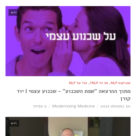
וידאו
,
,
טכניקות NLP
מה זה NLP?
עוד על NLP
מתוך ההרצאה ״שפת השכנוע״ – שכנוע עצמי | יוד
קורן
30 באוגוסט 2022
Modernizing Medicine
0 צפיות
וידאו