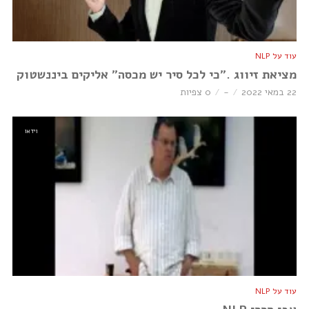
עוד על NLP
מציאת זיווג .”כי לכל סיר יש מכסה” אליקים ביננשטוק
22 במאי 2022
-
0 צפיות
וידאו
עוד על NLP