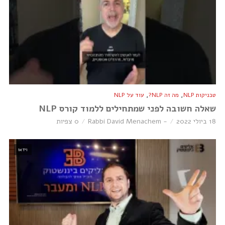
,
,
טכניקות NLP
מה זה NLP?
עוד על NLP
שאלה חשובה לפני שמתחילים ללמוד קורס NLP
18 ביולי 2022
- Rabbi David Menachem
0 צפיות
וידאו