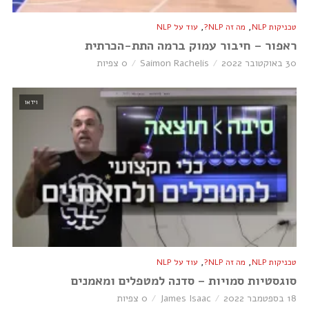
,
,
טכניקות NLP
מה זה NLP?
עוד על NLP
ראפור – חיבור עמוק ברמה התת-הכרתית
30 באוקטובר 2022
Saimon Rachelis
0 צפיות
וידאו
,
,
טכניקות NLP
מה זה NLP?
עוד על NLP
סוגסטיות סמויות – סדנה למטפלים ומאמנים
18 בספטמבר 2022
James Isaac
0 צפיות