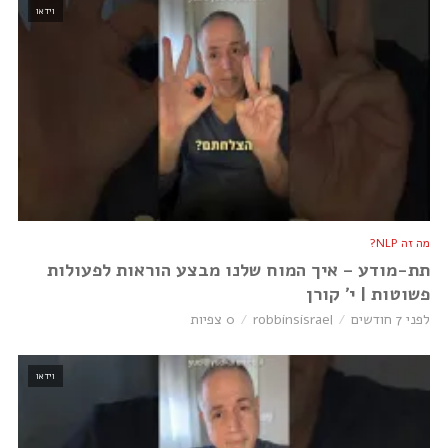
וידאו
מה זה NLP?
תת-מודע – איך המוח שלנו מבצע הוראות לפעולות
פשוטות | י׳ קורן
לפני 7 חודשים
robbinsisrael
0 צפיות
וידאו