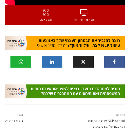
צפה מאוחר יותר
מצב קולנוע
הקודם
הבא
NLP school אורנה מחנכת
נ ל פ והרזיה
ומאמנת על קורס נ.ל.פ