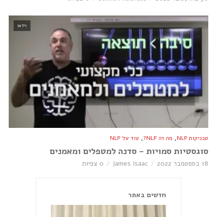
וידאו
,
,
טכניקות NLP
מה זה NLP?
עוד על NLP
סוגסטיות סמויות – סדנה למטפלים ומאמנים
18 בספטמבר 2022
James Isaac
0 צפיות
חדשים באתר