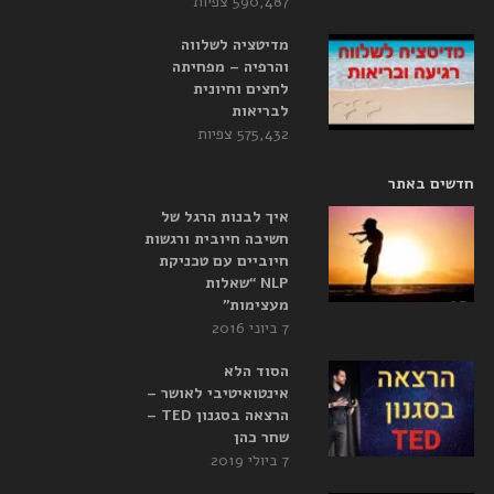
590,487 צפיות
מדיטציה לשלווה
והרפיה – מפחיתה
לחצים וחיונית
לבריאות
575,432 צפיות
חדשים באתר
איך לבנות הרגל של
חשיבה חיובית ורגשות
חיוביים עם טכניקת
NLP “שאלות
מעצימות”
7 ביוני 2016
הסוד הלא
אינטואיטיבי לאושר –
הרצאה בסגנון TED –
שחר כהן
7 ביולי 2019