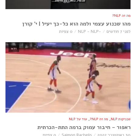
מה זה NLP?
מהו שכנוע עצמי ולמה הוא כל-כך יעיל | י׳ קורן
לפני 7 חודשים
-NLP - NLP
0 צפיות
וידאו
,
,
טכניקות NLP
מה זה NLP?
עוד על NLP
ראפור – חיבור עמוק ברמה התת-הכרתית
30 באוקטובר 2022
Saimon Rachelis
0 צפיות