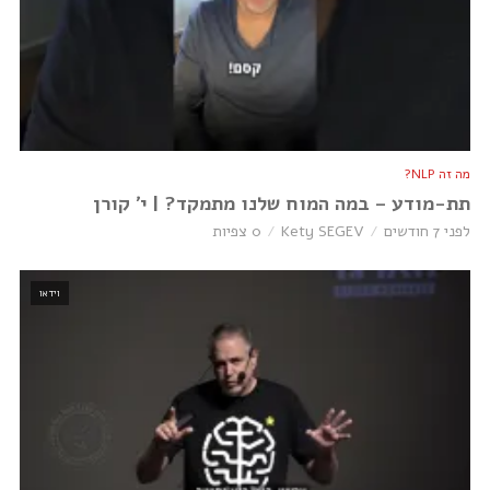
מה זה NLP?
תת-מודע – במה המוח שלנו מתמקד? | י׳ קורן
לפני 7 חודשים
Kety SEGEV
0 צפיות
וידאו