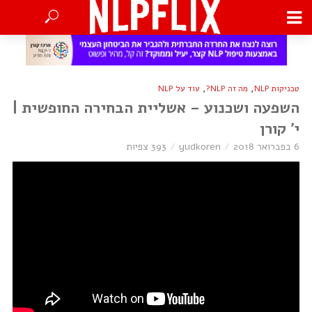
,
,
טכניקות NLP
מה זה NLP?
עוד על NLP
השפעה ושכנוע – אשליית הבחירה החופשית |
י׳ קורן
6 בפברואר 2018
yudkoren
393 צפיות