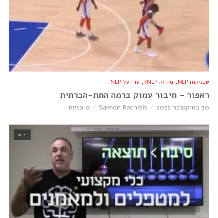
,
,
טכניקות NLP
מה זה NLP?
עוד על NLP
ראפור – חיבור עמוק ברמה התת-הכרתית
30 באוקטובר 2022
Saimon Rachelis
0 צפיות
וידאו