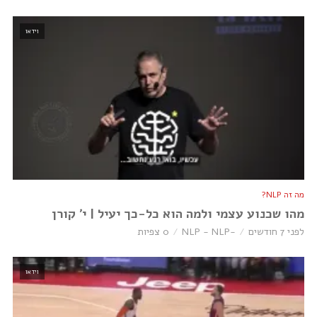
וידאו
מה זה NLP?
מהו שכנוע עצמי ולמה הוא כל-כך יעיל | י׳ קורן
לפני 7 חודשים
-NLP - NLP
0 צפיות
וידאו