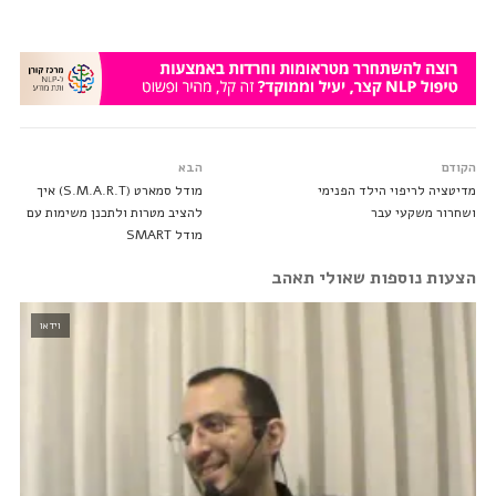
הקודם
הבא
מדיטציה לריפוי הילד הפנימי
מודל סמארט (S.M.A.R.T) איך
ושחרור משקעי עבר
להציב מטרות ולתכנן משימות עם
מודל SMART
הצעות נוספות שאולי תאהב
וידאו