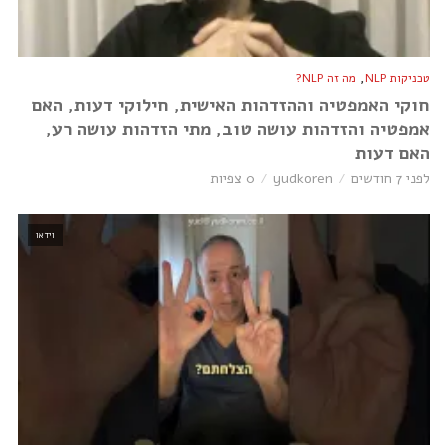
,
טכניקות NLP
מה זה NLP?
חוקי האמפטיה וההזדהות האישית, חילוקי דעות, האם
אמפטיה והזדהות עושה טוב, מתי הזדהות עושה רע,
האם דעות
לפני 7 חודשים
yudkoren
0 צפיות
וידאו