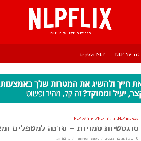
ספריית הוידאו של ה-NLP
עוד על NLP
NLP ועסקים
,
,
טכניקות NLP
מה זה NLP?
עוד על NLP
סוגסטיות סמויות – סדנה למטפלים ומ
18 בספטמבר 2022
James Isaac
0 צפיות