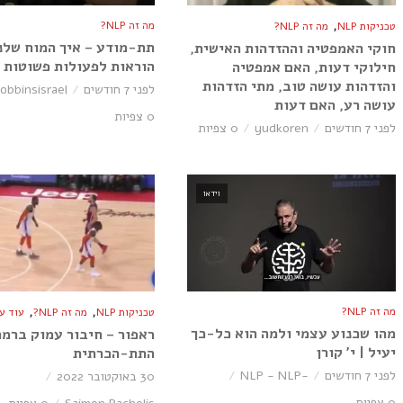
,
מה זה NLP?
טכניקות NLP
מה זה NLP?
תת-מודע – איך המוח שלנ
חוקי האמפטיה וההזדהות האישית,
הוראות לפעולות פשוטות | 
חילוקי דעות, האם אמפטיה
והזדהות עושה טוב, מתי הזדהות
לפני 7 חודשים
robbinsisrael
עושה רע, האם דעות
0 צפיות
לפני 7 חודשים
yudkoren
0 צפיות
וידאו
,
,
מה זה NLP?
טכניקות NLP
מה זה NLP?
עוד על P
מהו שכנוע עצמי ולמה הוא כל-כך
ראפור – חיבור עמוק ברמה
יעיל | י׳ קורן
התת-הכרתית
לפני 7 חודשים
-NLP - NLP
30 באוקטובר 2022
0 צפיות