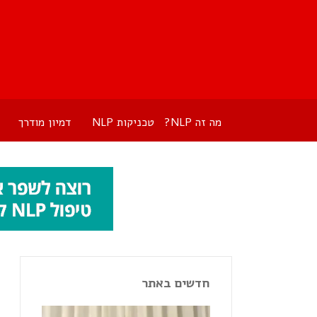
מה זה NLP?
טכניקות NLP
דמיון מודרך
חדשים באתר