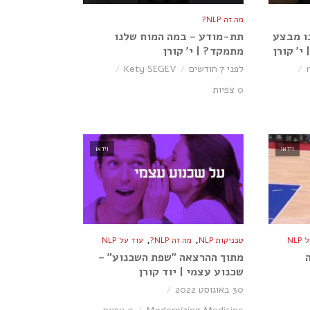
מה זה NLP?
ו מבצע
תת-מודע – במה המוח שלנו
י׳ קורן
מתמקד? | י׳ קורן
לפני 7 חודשים
Kety SEGEV
0 צפיות
וידאו
וידאו
,
,
NL
טכניקות NLP
מה זה NLP?
עוד על NLP
מתוך ההרצאה ״שפת השכנוע״ –
שכנוע עצמי | יוד קורן
30 באוגוסט 2022