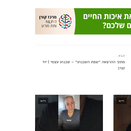
הבא
מתוך ההרצאה ״שפת השכנוע״ – שכנוע עצמי | יוד
קורן
וידאו
וידאו