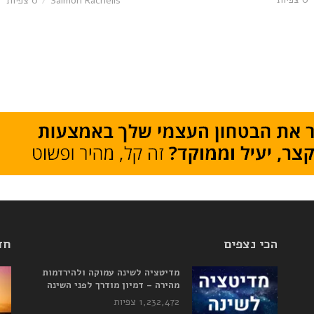
Saimon Rachelis
0 צפיות
הכי נצפים
חד
מדיטציה לשינה עמוקה ולהירדמות
מהירה – דמיון מודרך לפני השינה
1,232,472 צפיות