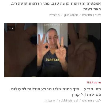
אמפטיה והזדהות עושה טוב, מתי הזדהות עושה רע,
האם דעות
לפני 7 חודשים
yudkoren
0 צפיות
וידאו
מה זה NLP?
תת-מודע – איך המוח שלנו מבצע הוראות לפעולות
פשוטות | י׳ קורן
לפני 7 חודשים
robbinsisrael
0 צפיות