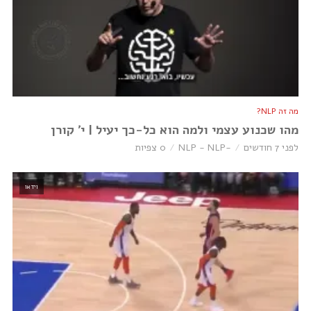
מה זה NLP?
מהו שכנוע עצמי ולמה הוא כל-כך יעיל | י׳ קורן
לפני 7 חודשים
-NLP - NLP
0 צפיות
וידאו