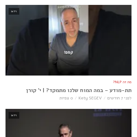
וידאו
מה זה NLP?
תת-מודע – במה המוח שלנו מתמקד? | י׳ קורן
לפני 7 חודשים
Kety SEGEV
0 צפיות
וידאו