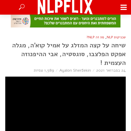
,
טכניקות NLP
מה זה NLP?
שיחה על קצה המזלג על אמיל קוא’ה, מגלה
אפקט הפלצבו, סוגסטיה, אבי ההיפנוזה
העצמית !
24 בפברואר 2021
Ayalon Sherfekin
1,589 צפיות