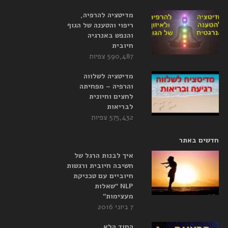
מדיטציה להרפיה,
ריפוי והטענה של הגוף
והנפש באנרגיה
חיובית
590,487 צפיות
מדיטציה לשלווה
והרפיה – מפחיתה
לחצים וחיונית
לבריאות
575,432 צפיות
חדשים באתר
איך לבנות הרגל של
חשיבה חיובית ורגשות
חיוביים עם טכניקת
NLP “שאלות
מעצימות”
7 ביוני 2016
הסוד הלא