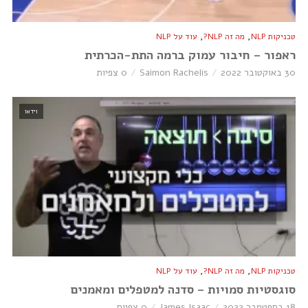
,
,
טכניקות NLP
מה זה NLP?
עוד על NLP
ראפור – חיבור עמוק ברמה התת-הכרתית
30 באוקטובר 2022
Saimon Rachelis
0 צפיות
וידאו
,
,
טכניקות NLP
מה זה NLP?
עוד על NLP
סוגסטיות סמויות – סדנה למטפלים ומאמנים
18 בספטמבר 2022
James Isaac
0 צפיות