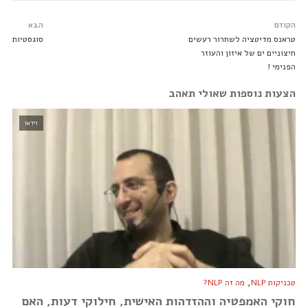
הקודם
הבא
טראנס מדיטציה לשחרור רעשים
סוגסטיות
חיצוניים ים של איזון והעוזר
הפנימי !
הצעות נוספות שאולי תאהב
וידאו
,
טכניקות NLP
מה זה NLP?
חוקי האמפטיה וההזדהות האישית, חילוקי דעות, האם