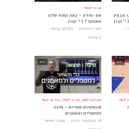
מה זה NLP?
ו מבצע
תת-מודע – במה המוח שלנו
י׳ קורן
מתמקד? | י׳ קורן
לפני 7 חודשים
Kety SEGEV
0 צפיות
וידאו
וידאו
,
,
NL
טכניקות NLP
מה זה NLP?
עוד על NLP
סוגסטיות סמויות – סדנה
למטפלים ומאמנים
18 בספטמבר 2022
James Isaac