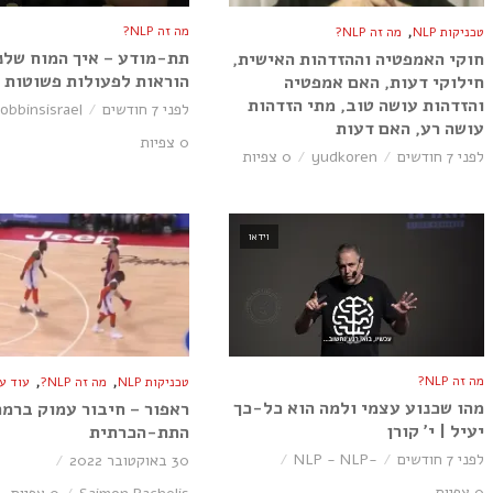
,
מה זה NLP?
טכניקות NLP
מה זה NLP?
תת-מודע – איך המוח שלנ
חוקי האמפטיה וההזדהות האישית,
הוראות לפעולות פשוטות | 
חילוקי דעות, האם אמפטיה
והזדהות עושה טוב, מתי הזדהות
לפני 7 חודשים
robbinsisrael
עושה רע, האם דעות
0 צפיות
לפני 7 חודשים
yudkoren
0 צפיות
וידאו
,
,
מה זה NLP?
טכניקות NLP
מה זה NLP?
עוד על P
מהו שכנוע עצמי ולמה הוא כל-כך
ראפור – חיבור עמוק ברמה
יעיל | י׳ קורן
התת-הכרתית
לפני 7 חודשים
-NLP - NLP
30 באוקטובר 2022
0 צפיות