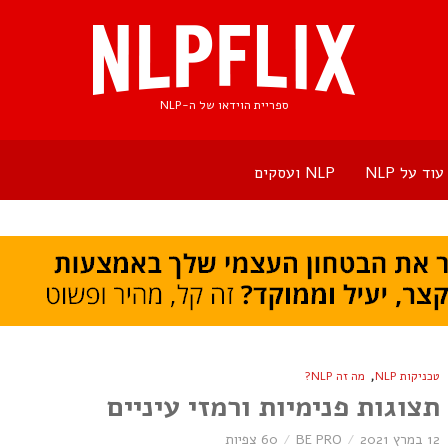
ספריית הוידאו של ה-NLP
עוד על NLP
NLP ועסקים
,
טכניקות NLP
מה זה NLP?
תצוגות פנימיות ורמזי עיניים
12 במרץ 2021
BE PRO
60 צפיות