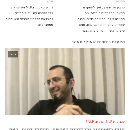
הקודם
הבא
להבין את עצמך, איך להתקדם
נהרין מאסטר בNLP משתף איך
הלאה, התפתחות רוחנית, מה
כלי הנקרא עוגן יכול לסייע
המטרה שלך, מה אתה רוצה, הבנה
בהעלאת הבטחון העצמי ובשיחרור
עצמית, להבין את המציאות, חוסר
ממצבי לחץ
סיפוק רגשי, חוסר סיפוק עצמי
הצעות נוספות שאולי תאהב
וידאו
,
טכניקות NLP
מה זה NLP?
חוקי האמפטיה וההזדהות האישית, חילוקי דעות, האם