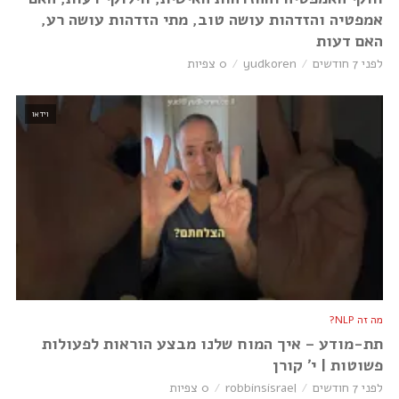
אמפטיה והזדהות עושה טוב, מתי הזדהות עושה רע,
האם דעות
לפני 7 חודשים
yudkoren
0 צפיות
וידאו
מה זה NLP?
תת-מודע – איך המוח שלנו מבצע הוראות לפעולות
פשוטות | י׳ קורן
לפני 7 חודשים
robbinsisrael
0 צפיות