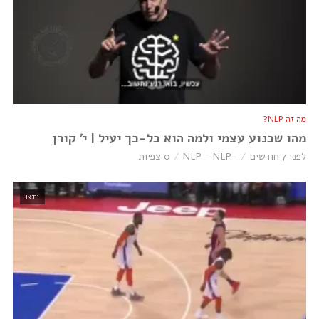
מה זה NLP?
מהו שכנוע עצמי ולמה הוא כל-כך יעיל | י׳ קורן
לפני 7 חודשים
-NLP - NLP
0 צפיות
וידאו