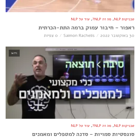
,
,
טכניקות NLP
מה זה NLP?
עוד על NLP
ראפור – חיבור עמוק ברמה התת-הכרתית
30 באוקטובר 2022
Saimon Rachelis
0 צפיות
וידאו
,
,
טכניקות NLP
מה זה NLP?
עוד על NLP
סוגסטיות סמויות – סדנה למטפלים ומאמנים