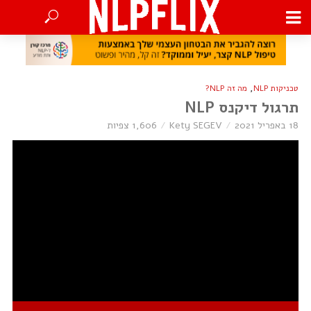
,
טכניקות NLP
מה זה NLP?
תרגול דיקנס NLP
18 באפריל 2021
Kety SEGEV
1,606 צפיות