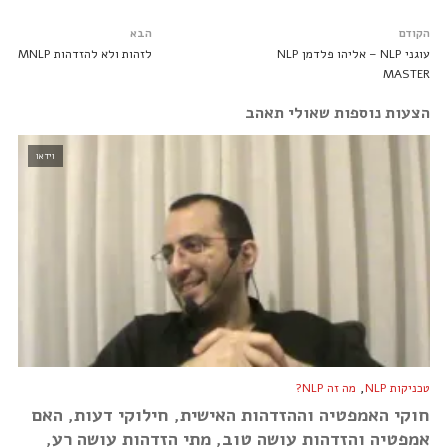
הקודם
הבא
עוגני NLP – אליהו פלדמן NLP
לזהות ולא להזדהות MNLP
MASTER
הצעות נוספות שאולי תאהב
וידאו
,
טכניקות NLP
מה זה NLP?
חוקי האמפטיה וההזדהות האישית, חילוקי דעות, האם
אמפטיה והזדהות עושה טוב, מתי הזדהות עושה רע,