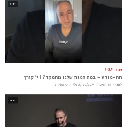
וידאו
מה זה NLP?
תת-מודע – במה המוח שלנו מתמקד? | י׳ קורן
לפני 7 חודשים
Kety SEGEV
0 צפיות
וידאו