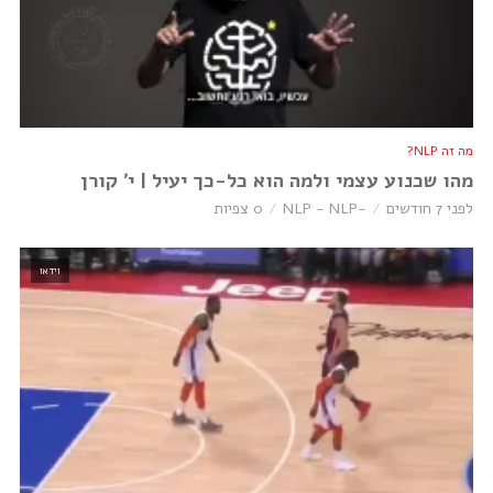
מה זה NLP?
מהו שכנוע עצמי ולמה הוא כל-כך יעיל | י׳ קורן
לפני 7 חודשים
-NLP - NLP
0 צפיות
וידאו