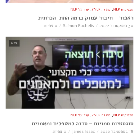
,
,
טכניקות NLP
מה זה NLP?
עוד על NLP
ראפור – חיבור עמוק ברמה התת-הכרתית
30 באוקטובר 2022
Saimon Rachelis
0 צפיות
וידאו
,
,
טכניקות NLP
מה זה NLP?
עוד על NLP
סוגסטיות סמויות – סדנה למטפלים ומאמנים
18 בספטמבר 2022
James Isaac
0 צפיות