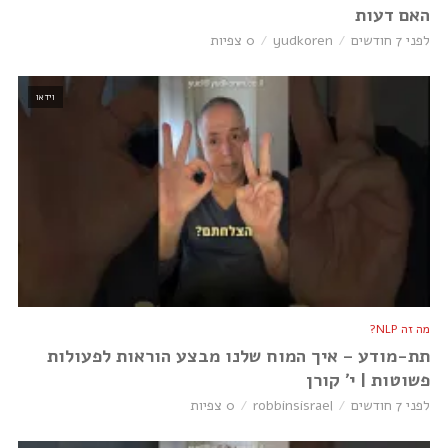
האם דעות
לפני 7 חודשים
yudkoren
0 צפיות
וידאו
מה זה NLP?
תת-מודע – איך המוח שלנו מבצע הוראות לפעולות
פשוטות | י׳ קורן
לפני 7 חודשים
robbinsisrael
0 צפיות