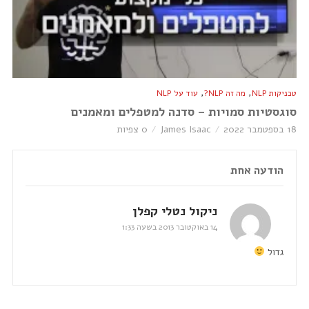
,
,
טכניקות NLP
מה זה NLP?
עוד על NLP
סוגסטיות סמויות – סדנה למטפלים ומאמנים
18 בספטמבר 2022
James Isaac
0 צפיות
הודעה אחת
ניקול נטלי קפלן
14 באוקטובר 2013 בשעה 1:33
גדול