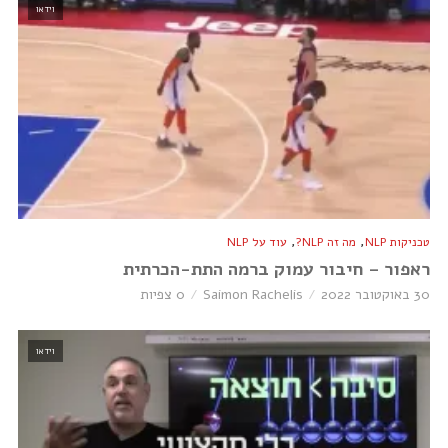
וידאו
,
,
טכניקות NLP
מה זה NLP?
עוד על NLP
ראפור – חיבור עמוק ברמה התת-הכרתית
30 באוקטובר 2022
Saimon Rachelis
0 צפיות
וידאו