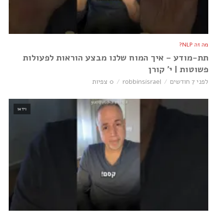
מה זה NLP?
תת-מודע – איך המוח שלנו מבצע הוראות לפעולות
פשוטות | י׳ קורן
לפני 7 חודשים
robbinsisrael
0 צפיות
וידאו