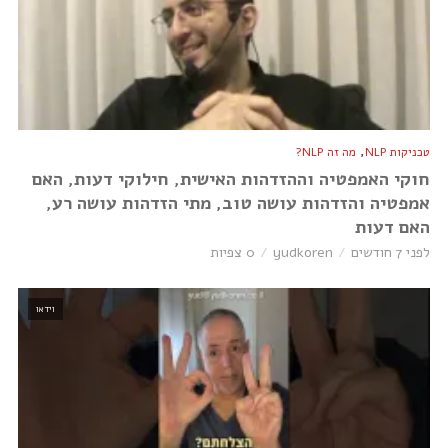
,
טכניקות NLP
מה זה NLP?
חוקי האמפטיה וההזדהות האישית, חילוקי דעות, האם
אמפטיה והזדהות עושה טוב, מתי הזדהות עושה רע,
האם דעות
לפני 7 חודשים
yudkoren
0 צפיות
וידאו