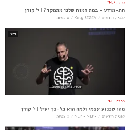
מה זה NLP?
תת-מודע – במה המוח שלנו מתמקד? | י׳ קורן
לפני 7 חודשים
Kety SEGEV
0 צפיות
וידאו
מה זה NLP?
מהו שכנוע עצמי ולמה הוא כל-כך יעיל | י׳ קורן
לפני 7 חודשים
-NLP - NLP
0 צפיות