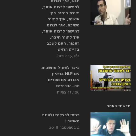
NLP, איך לגרום
למישהי לרצות אותך,
יצירת כימיה בין
אישית, איך ליצור
משיכה, איך לגרום
למישהו לרצות אותך,
איך ליצור חיבה,
ראפור, האם לשכב
בדייט הראש
15,761 צפיות
כיצד לשתול מחשבות
עם NLP בראיון
עבודה עם מסרים
תת-הכרתיים
13,126 צפיות
חדשים באתר
פשוט להצליח ולהיות
מאושר !
4 בספטמבר 2018