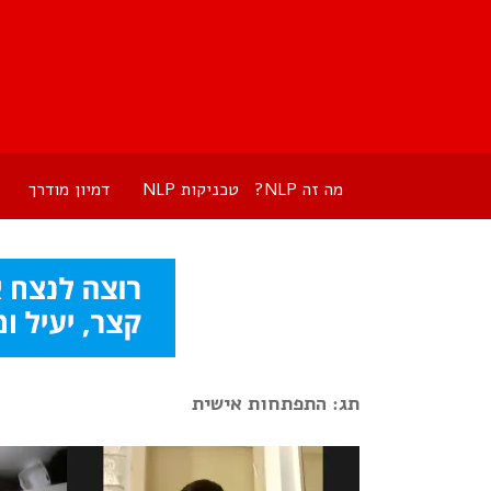
מה זה NLP?
טכניקות NLP
דמיון מודרך
תג: התפתחות אישית