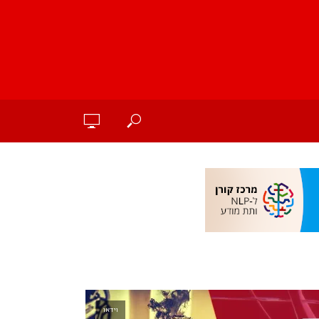
וידאו