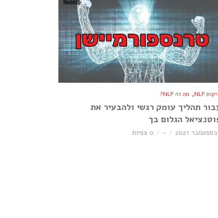
,
ות NLP
מה זה NLP?
בור תהליך עומק רגשי ולהבעיר את
וטנציאל הגלום בך
-
0 צפיות