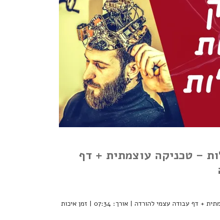
ות – טכניקה עוצמתית + דף
פירוק אמונות מגבילות – טכניקה עוצמתית + דף עבודה עצמי להורדה | אורך: 07:34 | זמן איכות