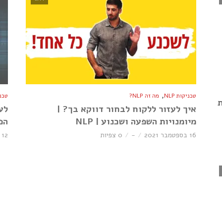
,
טכניקות NLP
מה זה NLP?
טכניק
ת
איך לעזור ללקוח לבחור דווקא בך? |
לע
מיומנויות השפעה ושכנוע | NLP
הפ
16 בספטמבר 2021
-
0 צפיות
12 בספטמבר 2021