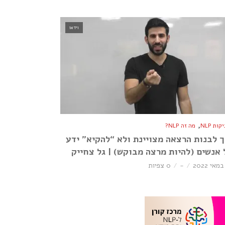
וידאו
,
ות NLP
מה זה NLP?
ך לבנות הרצאה מצויינת ולא “להקיא” ידע
 אנשים (להיות מרצה מבוקש) | גל צחייק
-
0 צפיות