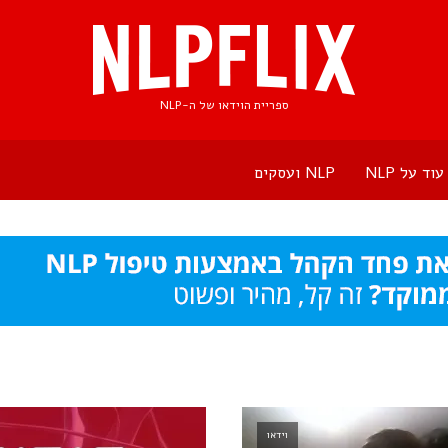
ספריית הוידאו של ה-NLP
עוד על NLP
NLP ועסקים
וידאו