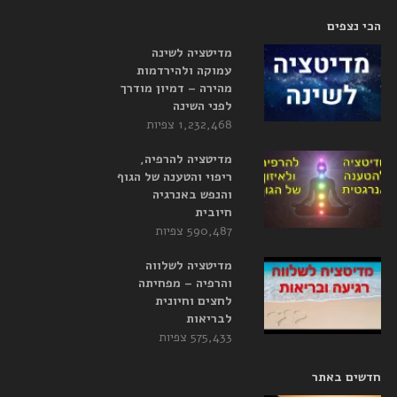
הכי נצפים
מדיטציה לשינה
עמוקה ולהירדמות
מהירה – דמיון מודרך
לפני השינה
1,232,468 צפיות
מדיטציה להרפיה,
ריפוי והטענה של הגוף
והנפש באנרגיה
חיובית
590,487 צפיות
מדיטציה לשלווה
והרפיה – מפחיתה
לחצים וחיונית
לבריאות
575,433 צפיות
חדשים באתר