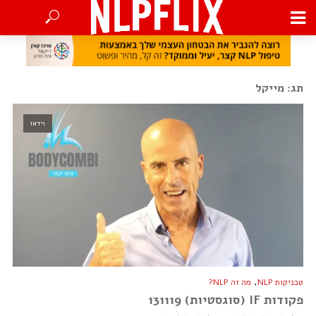
תג: מייקל
וידאו
,
טכניקות NLP
מה זה NLP?
פקודות IF (סוגסטיות) 131119