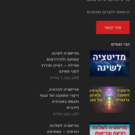
הרצאות לחברות וארגונים
צור קשר
הכי נצפים
מדיטציה לשינה
עמוקה ולהירדמות
מהירה – דמיון מודרך
לפני השינה
1,232,468 צפיות
מדיטציה להרפיה,
ריפוי והטענה של הגוף
והנפש באנרגיה
חיובית
590,487 צפיות
מדיטציה לשלווה
והרפיה – מפחיתה