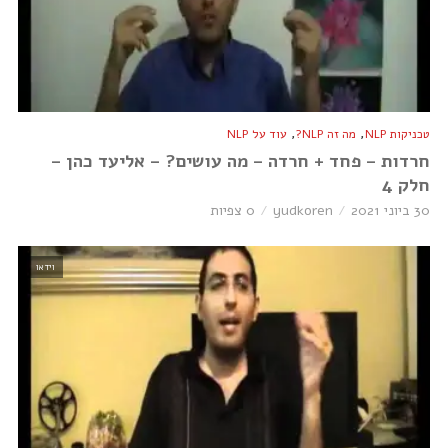
,
,
טכניקות NLP
מה זה NLP?
עוד על NLP
חרדות – פחד + חרדה – מה עושים? – אליעד כהן –
חלק 4
30 ביוני 2021
yudkoren
0 צפיות
וידאו