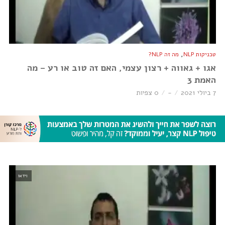
,
טכניקות NLP
מה זה NLP?
אגו + גאווה + רצון עצמי, האם זה טוב או רע – מה
האמת 3
7 ביולי 2021
-
0 צפיות
וידאו