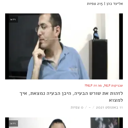
אליעד כהן | 215 צפיות
וידאו
,
טכניקות NLP
מה זה NLP?
לזהות את שורש הבעיה, היכן הבעיה נמצאת, איך
למצוא
11 באוגוסט 2021
-
0 צפיות
וידאו