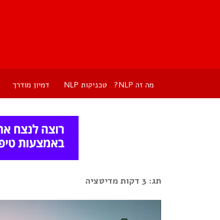
מה זה NLP?
טכניקות NLP
דמיון מודרך
תג: 3 דקות מדיטציה