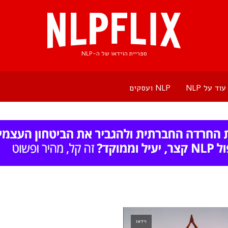
ספריית הוידאו של ה-NLP
עוד על NLP
NLP ועסקים
וידאו