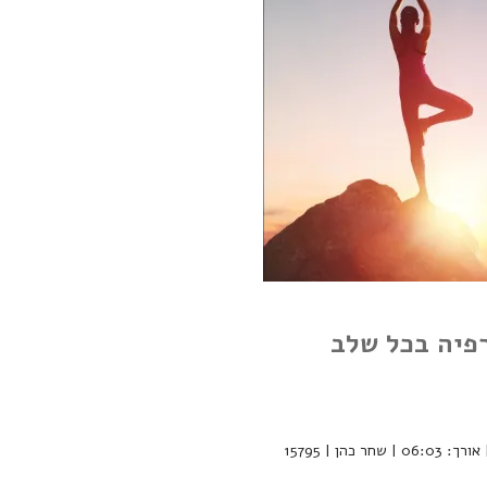
רפיה בכל שלב
מדיטציה קצרה לריכוז, רוגע והרפיה בכל שלב במהלך היום | אורך: 06:03 | שחר כהן | 15795