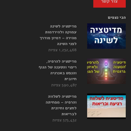
צור קשר
הכי נצפים
מדיטציה לשינה
עמוקה ולהירדמות
מהירה – דמיון מודרך
לפני השינה
1,232,468 צפיות
מדיטציה להרפיה,
ריפוי והטענה של הגוף
והנפש באנרגיה
חיובית
590,487 צפיות
מדיטציה לשלווה
והרפיה – מפחיתה
לחצים וחיונית
לבריאות
575,432 צפיות