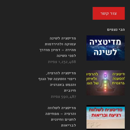
צור קשר
הכי נצפים
מדיטציה לשינה
עמוקה ולהירדמות
מהירה – דמיון מודרך
לפני השינה
1,232,468 צפיות
מדיטציה להרפיה,
ריפוי והטענה של הגוף
והנפש באנרגיה
חיובית
590,487 צפיות
מדיטציה לשלווה
והרפיה – מפחיתה
לחצים וחיונית
לבריאות