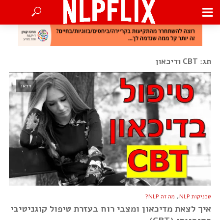
תג: CBT ודיכאון
וידאו
,
טכניקות NLP
מה זה NLP?
איך לצאת מדיכאון ומצבי רוח בעזרת טיפול קוגניטיבי