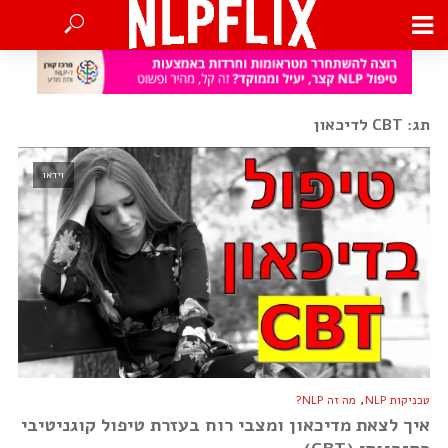
תג: CBT לדיכאון
וידאו
,
טכניקות NLP
מה זה NLP?
איך לצאת מדיכאון ומצבי רוח בעזרת טיפול קוגניטיבי