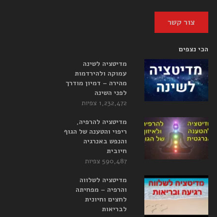
צור קשר
הכי נצפים
מדיטציה לשינה
עמוקה ולהירדמות
מהירה – דמיון מודרך
לפני השינה
1,232,472 צפיות
מדיטציה להרפיה,
ריפוי והטענה של הגוף
והנפש באנרגיה
חיובית
590,487 צפיות
מדיטציה לשלווה
והרפיה – מפחיתה
לחצים וחיונית
לבריאות