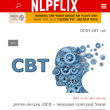
תג: CBT לOCD
וידאו
,
טכניקות NLP
מה זה NLP?
טיפול קוגניטיבי התנהגותי – OCD, פוביות וחיזוק