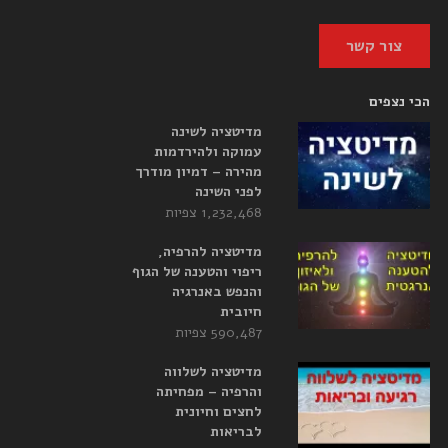
צור קשר
הכי נצפים
מדיטציה לשינה
עמוקה ולהירדמות
מהירה – דמיון מודרך
לפני השינה
1,232,468 צפיות
מדיטציה להרפיה,
ריפוי והטענה של הגוף
והנפש באנרגיה
חיובית
590,487 צפיות
מדיטציה לשלווה
והרפיה – מפחיתה
לחצים וחיונית
לבריאות