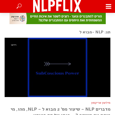
תג: NLP -מבוא ל
וידאו
מילטון אריקסון
מדברים NLP – שיעור מס’ 2 מבוא ל – NLP, מהו, מי