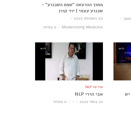
מתוך ההרצאה ״שפת השכנוע״ –
שכנוע עצמי | יוד קורן
30 באוגוסט 2022
Jam
Modernizing Medicine
0 צפיות
וידאו
וידאו
עוד על NLP
יש
אבי הררי NLP
22 במאי 2022
-
0 צפיות