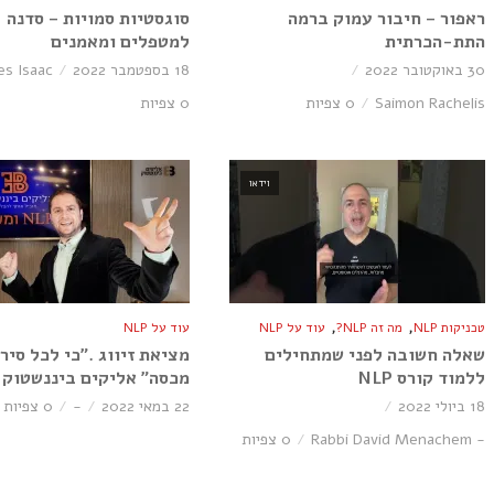
ראפור – חיבור עמוק ברמה
סוגסטיות סמויות – סדנה
התת-הכרתית
למטפלים ומאמנים
30 באוקטובר 2022
18 בספטמבר 2022
es Isaac
Saimon Rachelis
0 צפיות
0 צפיות
וידאו
,
,
טכניקות NLP
מה זה NLP?
עוד על NLP
עוד על NLP
שאלה חשובה לפני שמתחילים
מציאת זיווג .”כי לכל סיר 
ללמוד קורס NLP
מכסה” אליקים ביננשטוק
18 ביולי 2022
22 במאי 2022
-
0 צפיות
- Rabbi David Menachem
0 צפיות