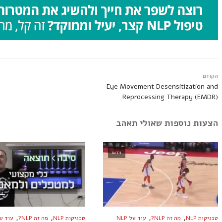
הקודם
Eye Movement Desensitization and
Reprocessing Therapy (EMDR)
הצעות נוספות שאולי תאהב
וידאו
,
,
,
,
טכניקות NLP
מה זה NLP?
עוד על NLP
טכניקות NLP
מה זה NLP?
עוד על P