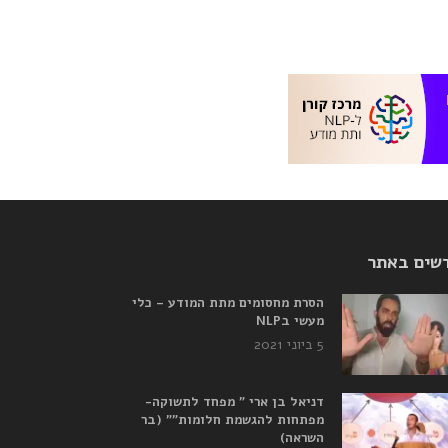
שים באתר
הסרת מחסומים מתת המודע – כלי
מעשי בNLP
5 ביוני 2021
דניאל בן ארי ” מפחד לתשוקה-
מפתחות להגשמת חלומות”” (בר
השראה)