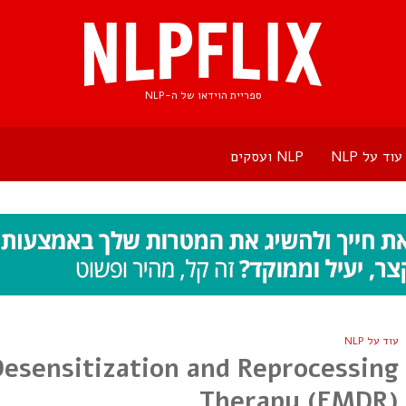
ספריית הוידאו של ה-NLP
עוד על NLP
NLP ועסקים
עוד על NLP
sensitization and Reprocessing
Therapy (EMDR)