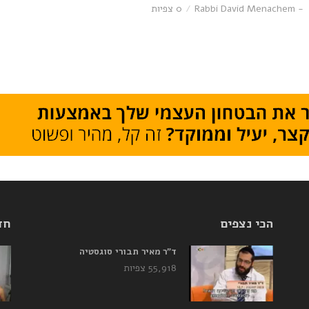
- Rabbi David Menachem
0 צפיות
הכי נצפים
חד
ד”ר מאיר תבורי סוגסטיה
55,918 צפיות