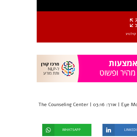
קולנוע
Eye Movement Desensitization and Reprocessing Therapy (EMDR) | אורך: 03:16 | The Counseling Center
WHATSAPP
LINKED