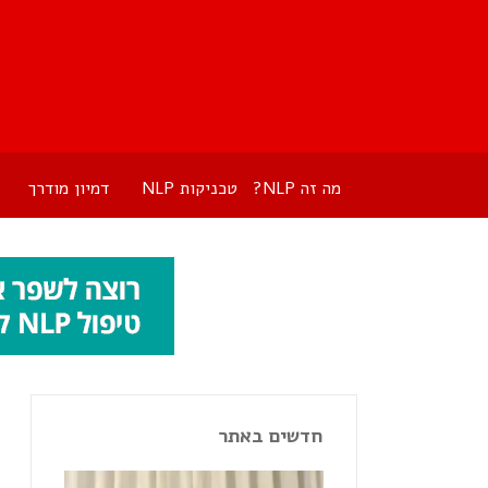
מה זה NLP?
טכניקות NLP
דמיון מודרך
חדשים באתר