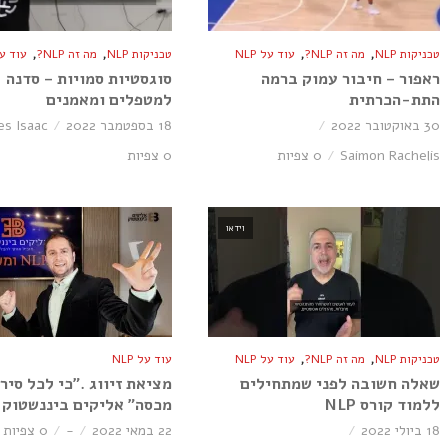
,
,
,
,
טכניקות NLP
מה זה NLP?
עוד על NLP
טכניקות NLP
מה זה NLP?
עוד על P
ראפור – חיבור עמוק ברמה
סוגסטיות סמויות – סדנה
התת-הכרתית
למטפלים ומאמנים
30 באוקטובר 2022
18 בספטמבר 2022
es Isaac
Saimon Rachelis
0 צפיות
0 צפיות
וידאו
,
,
טכניקות NLP
מה זה NLP?
עוד על NLP
עוד על NLP
שאלה חשובה לפני שמתחילים
מציאת זיווג .”כי לכל סיר 
ללמוד קורס NLP
מכסה” אליקים ביננשטוק
18 ביולי 2022
22 במאי 2022
-
0 צפיות