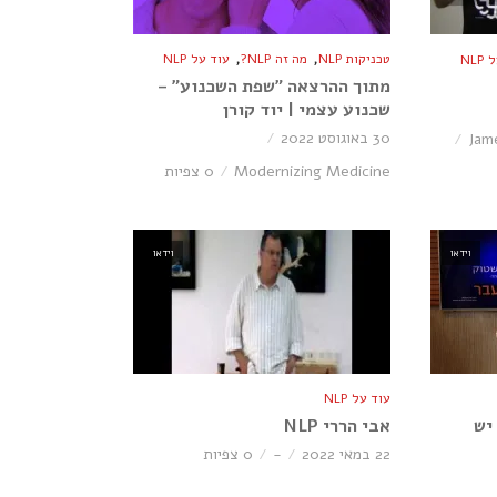
,
,
טכניקות NLP
מה זה NLP?
עוד על NLP
NL
מתוך ההרצאה ״שפת השכנוע״ –
שכנוע עצמי | יוד קורן
30 באוגוסט 2022
Jam
Modernizing Medicine
0 צפיות
וידאו
וידאו
עוד על NLP
יש
אבי הררי NLP
22 במאי 2022
-
0 צפיות