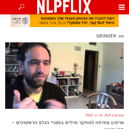
תג: GRINDER
וידאו
,
טכניקות NLP
מה זה NLP?
סרטון פתיחה למחקר מילים בספרי הנלפ הראשונים –