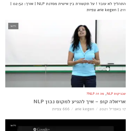
התהליך לא עובד ! על תקשורת בין אישית מסדנת NLP | אורך: 02:52 |
arie kegen | 211 צפיות
וידאו
,
טכניקות NLP
מה זה NLP?
אריאלה קופ – איך להגיע למקום נכון NLP
17 באפריל 2021
arie kegen
666 צפיות
וידאו