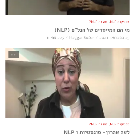
,
טכניקות NLP
מה זה NLP?
מי הם המייסדים של הנל”פ (NLP)
25 בפברואר 2021
Haggai Sofer
225 צפיות
וידאו
,
טכניקות NLP
מה זה NLP?
לאה אהרון- סוגסטיות ו NLP