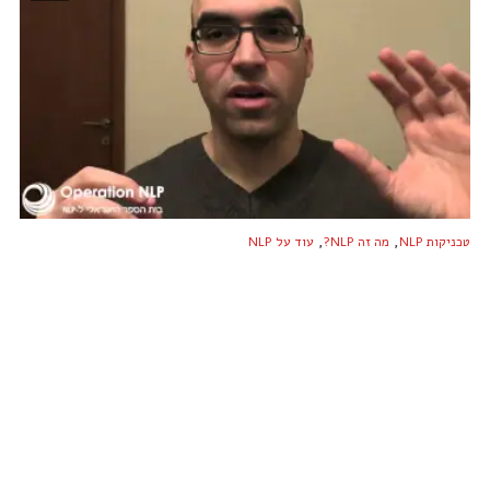
,
,
טכניקות NLP
מה זה NLP?
עוד על NLP
מרתון דצמבר: מהו תרגיל ה- NLP הפשוט שעומד בינך
לבין ביטחון עצמי מפלדה?
6 בדצמבר 2015
-
7,879 צפיות
וידאו