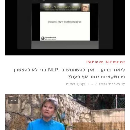
,
טכניקות NLP
מה זה NLP?
ליאור ברקן – איך להשתמש ב-NLP כדי לא להצטרך
פרוטקציות יותר אף פעם?
17 באפריל 2021
-
1,874 צפיות
וידאו