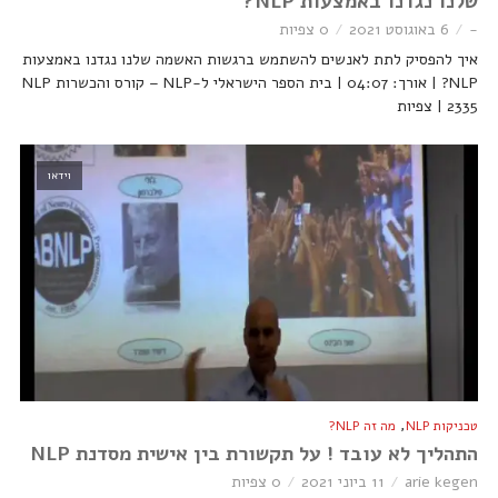
שלנו נגדנו באמצעות NLP?
-
6 באוגוסט 2021
0 צפיות
איך להפסיק לתת לאנשים להשתמש ברגשות האשמה שלנו נגדנו באמצעות
NLP? | אורך: 04:07 | בית הספר הישראלי ל-NLP – קורס והכשרות NLP
| 2335 צפיות
וידאו
,
טכניקות NLP
מה זה NLP?
התהליך לא עובד ! על תקשורת בין אישית מסדנת NLP
arie kegen
11 ביוני 2021
0 צפיות