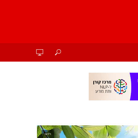
וידאו