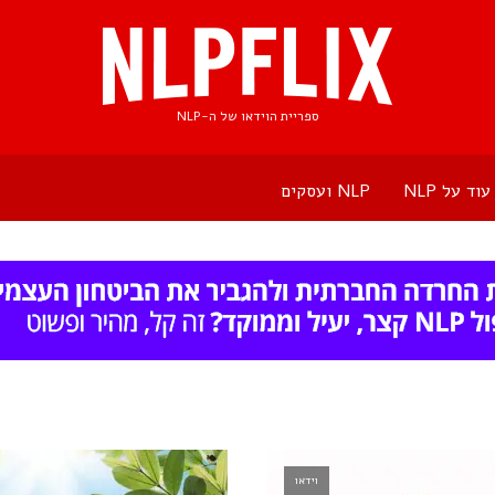
ספריית הוידאו של ה-NLP
עוד על NLP
NLP ועסקים
וידאו