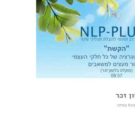
ן זכר
80 צפיות