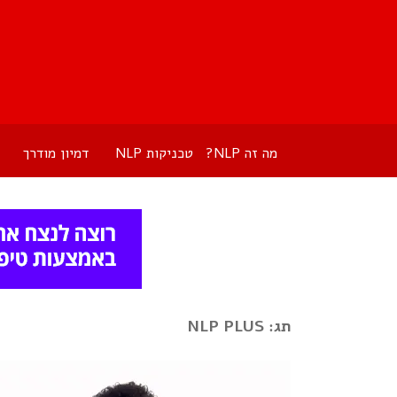
מה זה NLP?
טכניקות NLP
דמיון מודרך
תג: NLP PLUS