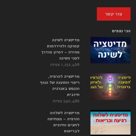
צור קשר
הכי נצפים
מדיטציה לשינה
עמוקה ולהירדמות
מהירה – דמיון מודרך
לפני השינה
1,232,468 צפיות
מדיטציה להרפיה,
ריפוי והטענה של הגוף
והנפש באנרגיה
חיובית
590,486 צפיות
מדיטציה לשלווה
והרפיה – מפחיתה
לחצים וחיונית
לבריאות