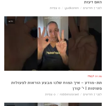
האם דעות
לפני 7 חודשים
yudkoren
0 צפיות
וידאו
מה זה NLP?
תת-מודע – איך המוח שלנו מבצע הוראות לפעולות
פשוטות | י׳ קורן
לפני 7 חודשים
robbinsisrael
0 צפיות