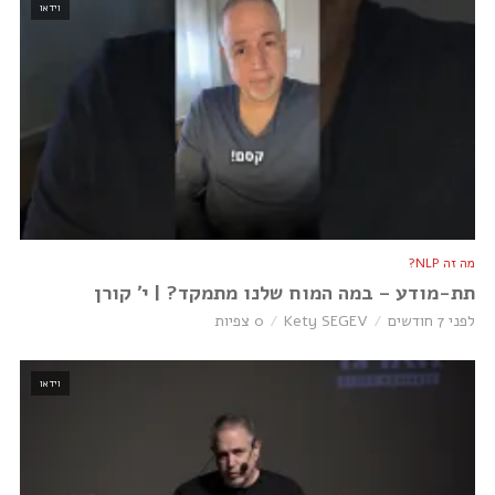
וידאו
מה זה NLP?
תת-מודע – במה המוח שלנו מתמקד? | י׳ קורן
לפני 7 חודשים
Kety SEGEV
0 צפיות
וידאו