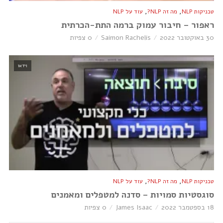
,
,
טכניקות NLP
מה זה NLP?
עוד על NLP
ראפור – חיבור עמוק ברמה התת-הכרתית
30 באוקטובר 2022
Saimon Rachelis
0 צפיות
וידאו
,
,
טכניקות NLP
מה זה NLP?
עוד על NLP
סוגסטיות סמויות – סדנה למטפלים ומאמנים
18 בספטמבר 2022
James Isaac
0 צפיות