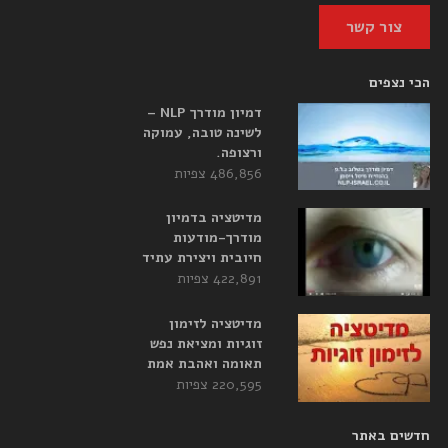
צור קשר
הכי נצפים
דמיון מודרך NLP –
לשינה טובה, עמוקה
ורצופה.
486,856 צפיות
מדיטציה בדמיון
מודרך-מודעות
חיובית ויצירת עתיד
422,891 צפיות
מדיטציה לזימון
זוגיות ומציאת נפש
תאומה ואהבת אמת
220,595 צפיות
חדשים באתר