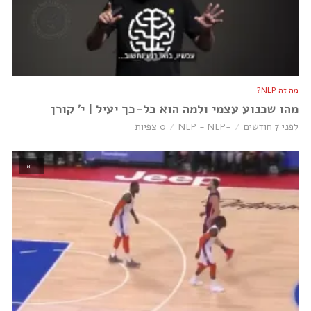
מה זה NLP?
מהו שכנוע עצמי ולמה הוא כל-כך יעיל | י׳ קורן
לפני 7 חודשים
-NLP - NLP
0 צפיות
וידאו