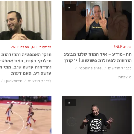
וידאו
,
מה זה NLP?
טכניקות NLP
מה זה NLP?
תת-מודע – איך המוח שלנו מבצע
חוקי האמפטיה וההזדהות 
הוראות לפעולות פשוטות | י׳ קורן
חילוקי דעות, האם אמפטי
והזדהות עושה טוב, מתי ה
לפני 7 חודשים
robbinsisrael
עושה רע, האם דעות
0 צפיות
לפני 7 חודשים
yudkoren
וידאו