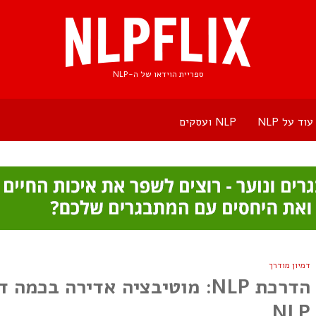
ספריית הוידאו של ה-NLP
עוד על NLP
NLP ועסקים
דמיון מודרך
הדרכת NLP: מוטיבציה אדירה ב
NLP