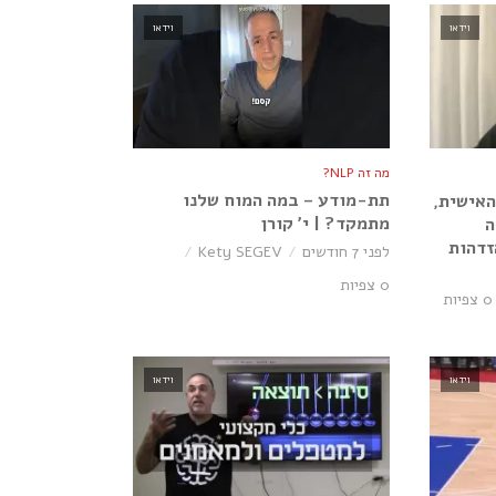
וידאו
וידאו
מה זה NLP?
תת-מודע – במה המוח שלנו
האישית,
מתמקד? | י׳ קורן
ה
זדהות
לפני 7 חודשים
Kety SEGEV
0 צפיות
0 צפיות
וידאו
וידאו