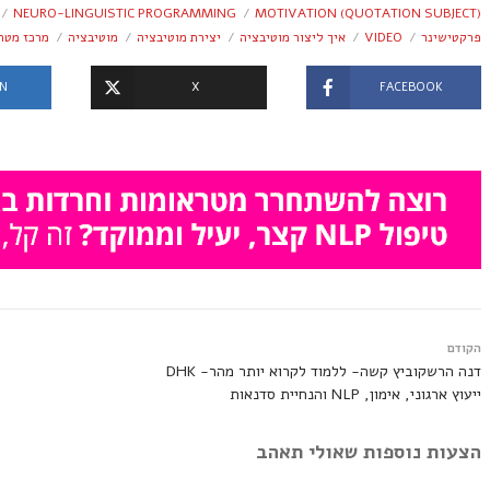
NEURO-LINGUISTIC PROGRAMMING
MOTIVATION (QUOTATION SUBJECT)
פרקטישינר
VIDEO
איך ליצור מוטיבציה
יצירת מוטיבציה
מוטיבציה
מרכז מטר
IN
X
FACEBOOK
הקודם
דנה הרשקוביץ קשה- ללמוד לקרוא יותר מהר- DHK
ייעוץ ארגוני, אימון, NLP והנחיית סדנאות
הצעות נוספות שאולי תאהב