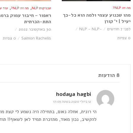
,
,
מה זה NLP?
טכניקות NLP
מה זה NLP?
עוד על P
מהו שכנוע עצמי ולמה הוא כל-כך
ראפור – חיבור עמוק ברמה
יעיל | י׳ קורן
התת-הכרתית
לפני 7 חודשים
-NLP - NLP
30 באוקטובר 2022
0 צפיות
Saimon Rachelis
0 צפיות
8 הודעות
hodaya hagbi
12 ביולי 2020 בשעה 17:03
הי רונית, אחלה נאום, בתחילה היה נשמע לי קצת מו
להקשיב, נכון מאוד, מתזכרת תמיד לאן לשאוף!! תוד