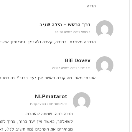
תודה
דרך הראש - הילה שגיב
2 במאי 2015 בשעה 22:50
הדרכה מצוינת. ברורה, קצרה ולעניין. ומניסיון אישי
Bili Dovev
11 בינואר 2015 בשעה 22:23
אהבתי מאד. מה קורה כאשר אין יעד ברור? זה כמו ה
NLPmatarot
12 בינואר 2015 בשעה 13:19
תודה רבה. שמחה שאהבת.
לשאלתך, כאשר אין יעד ברור, צריך לה
מבהירים את הערכים (מה חשוב לנו), וא