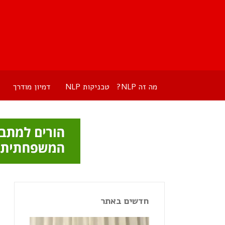
מה זה NLP?
טכניקות NLP
דמיון מודרך
חדשים באתר